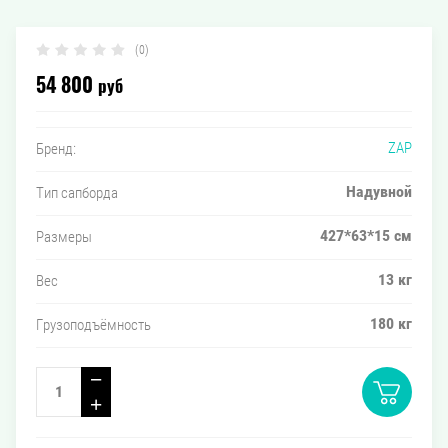
(0)
руб
54 800
ZAP
Бренд:
Надувной
Тип сапборда
427*63*15 см
Размеры
13 кг
Вес
180 кг
Грузоподъёмность
−
+