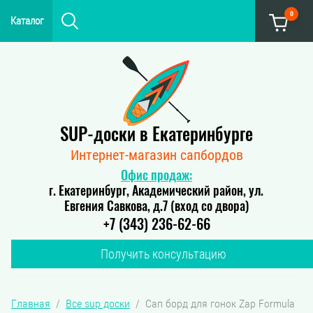
0
Каталог
SUP-доски в Екатеринбурге
Интернет-магазин сапбордов
Офис продаж:
г. Екатеринбург, Академический район, ул.
Евгения Савкова, д.7 (вход со двора)
+7 (343) 236-62-66
Получить консультацию
Главная
  /  
Все sup доски
  /  Сап борд для гонок Zap Formula 