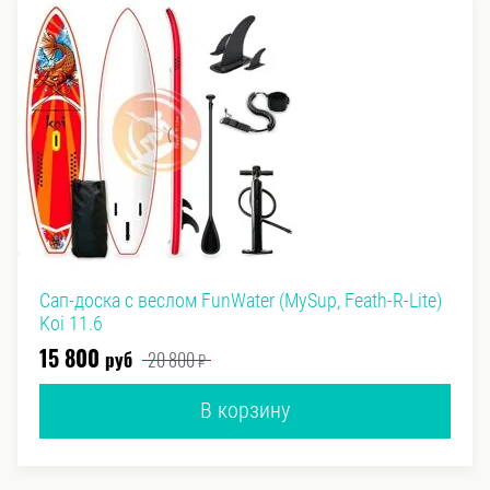
Сап-доска с веслом FunWater (MySup, Feath-R-Lite)
Koi 11.6
руб
₽
15 800
20 800
В корзину