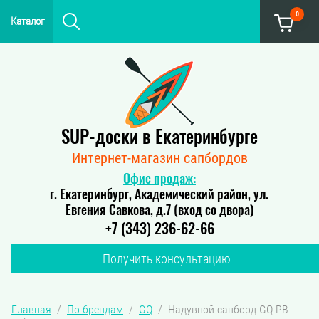
0
Каталог
SUP-доски в Екатеринбурге
Интернет-магазин сапбордов
Офис продаж:
г. Екатеринбург, Академический район, ул.
Евгения Савкова, д.7 (вход со двора)
+7 (343) 236-62-66
Получить консультацию
Главная
  /  
По брендам
  /  
GQ
  /  Надувной сапборд GQ PB 