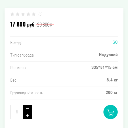
(0)
руб
₽
17 800
20 800
GQ
Бренд:
Надувной
Тип сапборда
335*81*15 см
Размеры
8.4 кг
Вес
200 кг
Грузоподъёмность
−
+