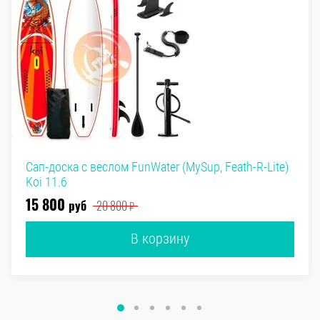
Сап-доска с веслом FunWater (MySup, Feath-R-Lite)
Koi 11.6
руб
₽
15 800
20 800
В корзину