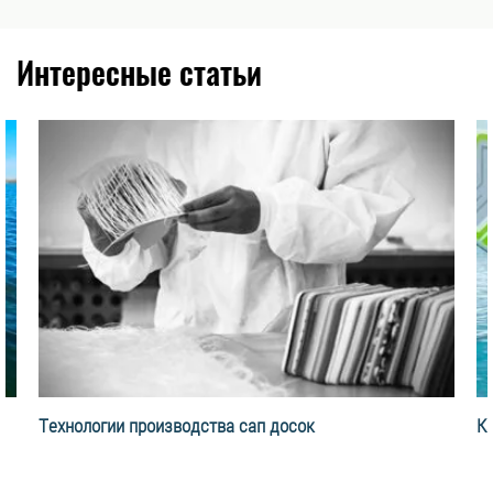
Интересные статьи
Технологии производства сап досок
К